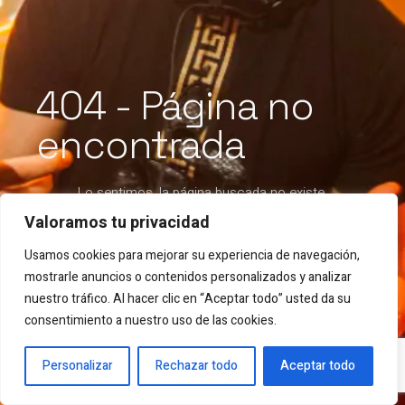
404 - Página no
encontrada
Lo sentimos, la página buscada no existe.
Valoramos tu privacidad
Usamos cookies para mejorar su experiencia de navegación,
VOLVER A LA HOME
mostrarle anuncios o contenidos personalizados y analizar
nuestro tráfico. Al hacer clic en “Aceptar todo” usted da su
consentimiento a nuestro uso de las cookies.
Personalizar
Rechazar todo
Aceptar todo