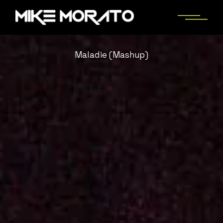
Maladie (Mashup)