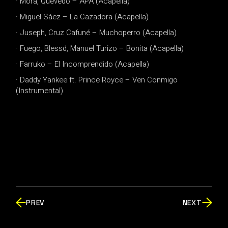
· Mora, Quevedo – APA (Acapella)
· Miguel Sáez – La Cazadora (Acapella)
· Juseph, Cruz Cafuné – Muchoperro (Acapella)
· Fuego, Blessd, Manuel Turizo – Bonita (Acapella)
· Farruko – El Incomprendido (Acapella)
· Daddy Yankee ft. Prince Royce – Ven Conmigo
(Instrumental)
PREV
NEXT