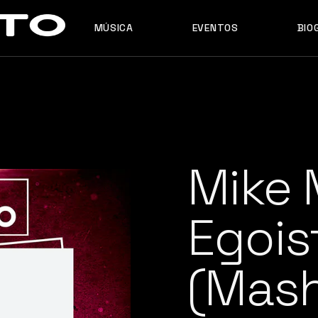
MÚSICA
EVENTOS
BIO
MASHUPS
ORIGINALES
REMIXES
MASHUPS
ORIGINALES
REMIXES
Mike 
Egois
(Mas