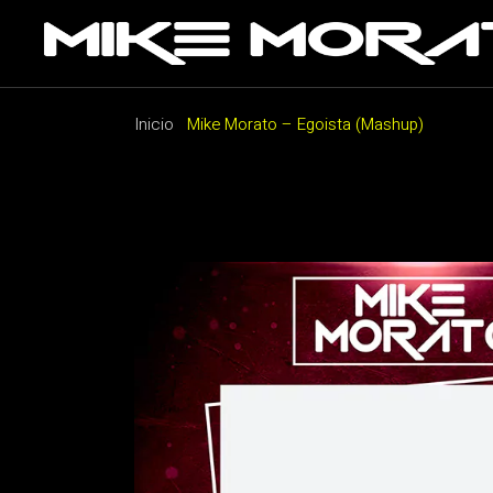
Saltar
al
contenido
Inicio
Mike Morato – Egoista (Mashup)