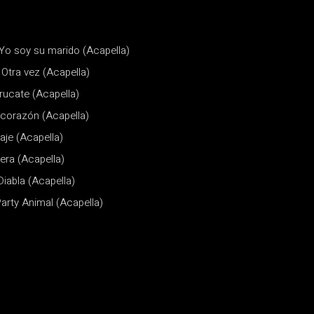
 Yo soy su marido (Acapella)
 Otra vez (Acapella)
rrucate (Acapella)
l corazón (Acapella)
aje (Acapella)
era (Acapella)
Diabla (Acapella)
Party Animal (Acapella)