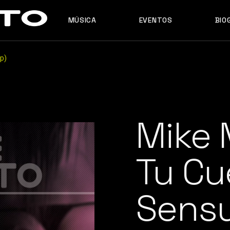
MÚSICA
EVENTOS
BIO
MASHUPS
ORIGINALES
p)
REMIXES
MASHUPS
ORIGINALES
REMIXES
Mike 
Tu Cu
Sensu