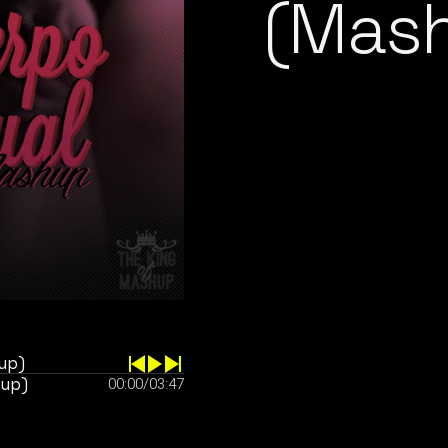
(Mas
up)
hup)
00:00
/
03:47