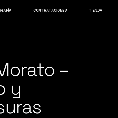
GRAFÍA
CONTRATACIONES
TIENDA
Morato –
o y
suras