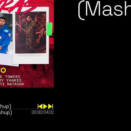
(Mas
shup)
shup)
00:00
/
04:02