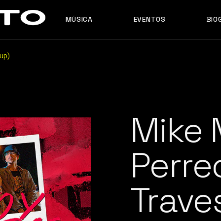
MÚSICA
EVENTOS
BIO
MASHUPS
ORIGINALES
up)
REMIXES
MASHUPS
ORIGINALES
REMIXES
Mike 
Perre
Trave