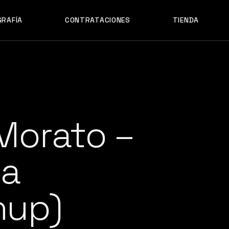
GRAFÍA
CONTRATACIONES
TIENDA
Morato –
a
hup)