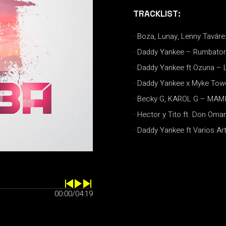
TRACKLIST:
· Boza, Lunay, Lenny Tavárez
· Daddy Yankee – Rumbaton 
· Daddy Yankee ft Ozuna – 
· Daddy Yankee x Myke Tow
· Becky G, KAROL G – MAMII
· Hector y Tito ft. Don Oma
· Daddy Yankee ft Varios Art
00:00
/
04:19