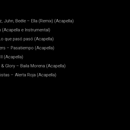
, Juhn, Beéle – Ella (Remix) (Acapella)
(Acapella e Instrumental)
Lo que pasó pasó (Acapella)
ers – Pasatiempo (Acapella)
I (Acapella)
r & Glory – Baila Morena (Acapella)
istas – Alerta Roja (Acapella)