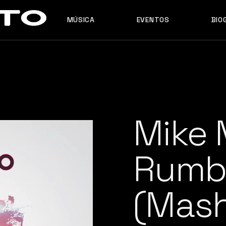
MÚSICA
EVENTOS
BIO
MASHUPS
ORIGINALES
REMIXES
MASHUPS
ORIGINALES
REMIXES
Mike 
Rumb
(Mas