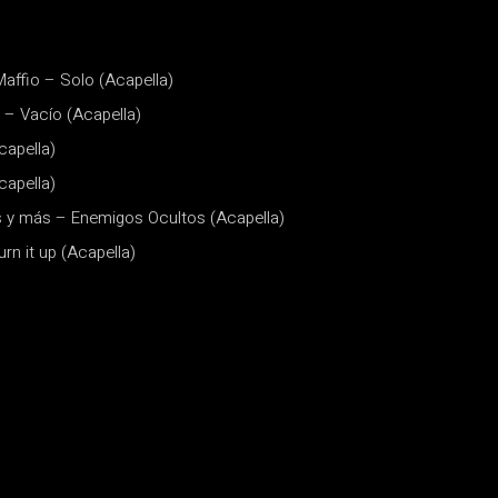
affio – Solo (Acapella)
o – Vacío (Acapella)
capella)
capella)
s y más – Enemigos Ocultos (Acapella)
urn it up (Acapella)