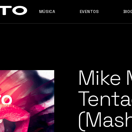
MÚSICA
EVENTOS
BIO
MASHUPS
ORIGINALES
REMIXES
MASHUPS
ORIGINALES
REMIXES
Mike 
Tenta
(Mas