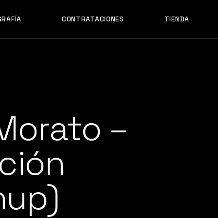
GRAFÍA
CONTRATACIONES
TIENDA
Morato –
ción
hup)