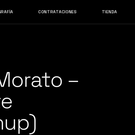
GRAFÍA
CONTRATACIONES
TIENDA
Morato –
te
hup)