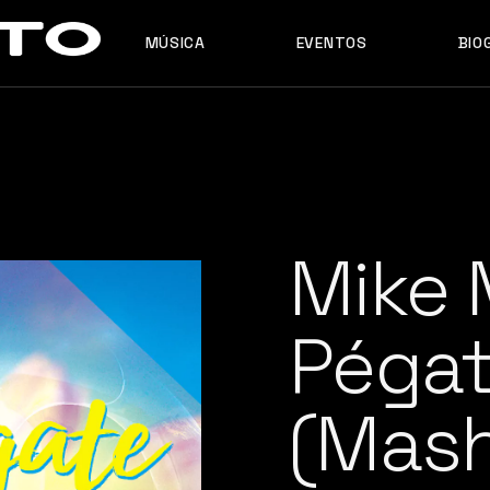
MÚSICA
EVENTOS
BIO
MASHUPS
ORIGINALES
REMIXES
MASHUPS
ORIGINALES
REMIXES
Mike 
Péga
(Mas