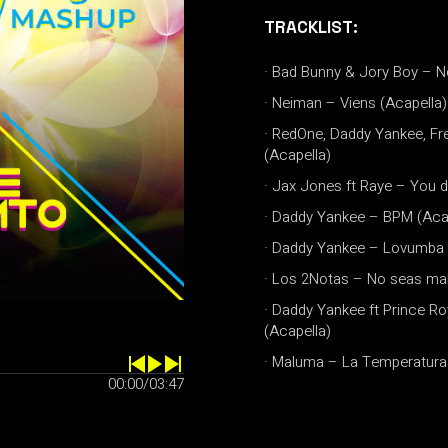
TRACKLIST:
· Bad Bunny & Jory Boy – N
· Neiman – Viens (Acapella)
· RedOne, Daddy Yankee, 
(Acapella)
· Jax Jones ft Raye – You 
· Daddy Yankee – BPM (Aca
· Daddy Yankee – Lovumba 
· Los 2Notas – No seas mal
· Daddy Yankee ft Prince Ro
(Acapella)
· Maluma – La Temperatura 
00:00
/
03:47