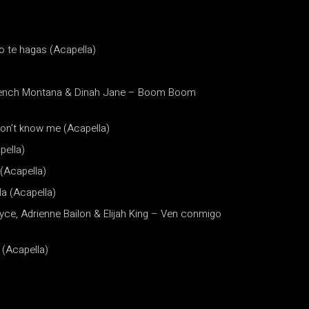
o te hagas (Acapella)
French Montana & Dinah Jane – Boom Boom
don’t know me (Acapella)
pella)
(Acapella)
a (Acapella)
yce, Adrienne Bailon & Elijah King – Ven conmigo
(Acapella)