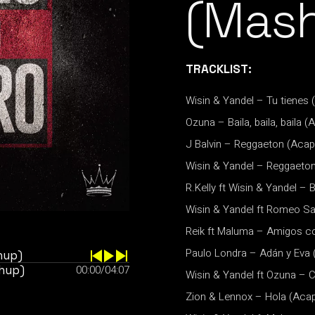
(Mas
TRACKLIST:
Wisin & Yandel – Tu tienes 
Ozuna – Baila, baila, baila (
J Balvin – Reggaeton (Acape
Wisin & Yandel – Reggaeton
R.Kelly ft Wisin & Yandel – B
Wisin & Yandel ft Romeo Sa
Reik ft Maluma – Amigos c
Paulo Londra – Adán y Eva 
hup)
shup)
00:00
/
04:07
Wisin & Yandel ft Ozuna – C
Zion & Lennox – Hola (Acap