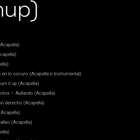
hup)
(Acapella)
Acapella)
lla)
 en lo oscuro (Acapella e Instrumental)
urn it up (Acapella)
ntos – Aullando (Acapella)
on derecho (Acapella)
(Acapella)
allao (Acapella)
ella)