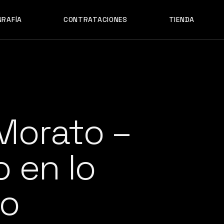
GRAFÍA
CONTRATACIONES
TIENDA
Morato –
o en lo
ro