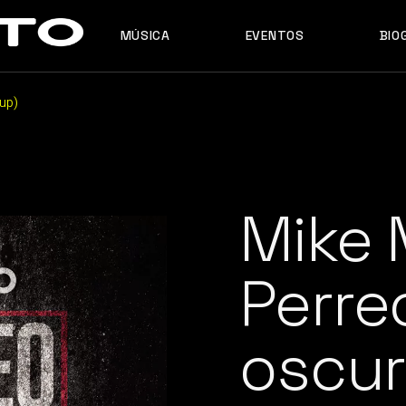
MÚSICA
EVENTOS
BIO
MASHUPS
ORIGINALES
up)
REMIXES
MASHUPS
ORIGINALES
REMIXES
Mike 
Perre
oscu